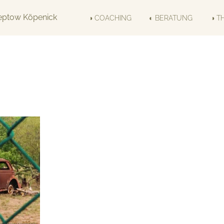
◑ COACHING
◐ BERATUNG
◑ T