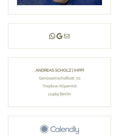
Andreas Scholz | (HPP)
Praxis Adlershof
E-Mail an mich ...
ANDREAS SCHOLZ | (HPP)
Genossenschaftsstr. 70
Treptow-Köpenick
12489 Berlin