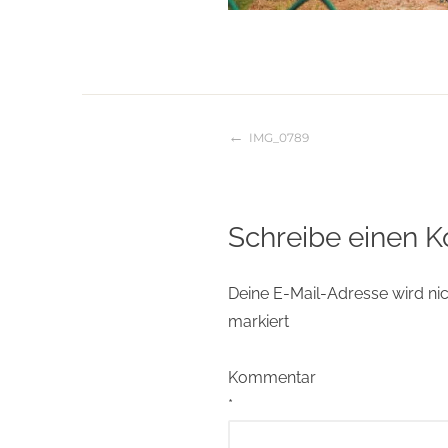
IMG_0789
Beitragsnaviga
Schreibe einen 
Deine E-Mail-Adresse wird nich
markiert
Kommentar
*