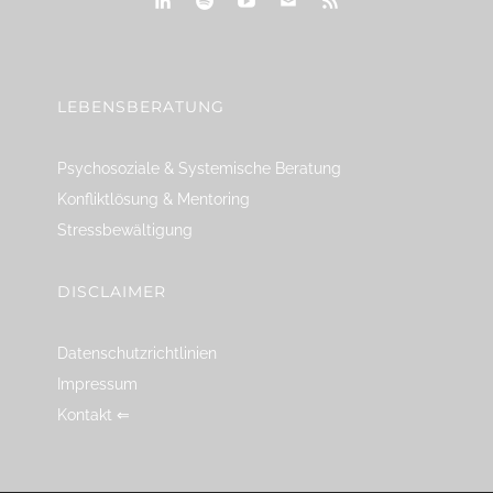
linkedin
spotify
youtube
mailto
feed
LEBENSBERATUNG
Psychosoziale & Systemische Beratung
Konfliktlösung & Mentoring
Stressbewältigung
DISCLAIMER
Datenschutzrichtlinien
Impressum
Kontakt ⇐