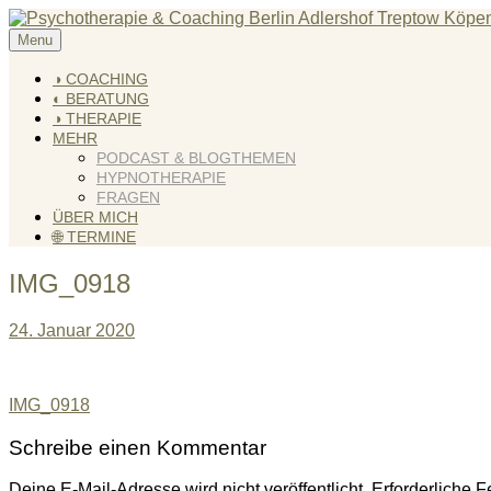
Skip
to
Menu
KREATIV & GELÖST
Andreas Scholz (HPP) Kreativ Coach & Heilpraktiker für Psyc
content
◑ COACHING
◐ BERATUNG
◑ THERAPIE
MEHR
PODCAST & BLOGTHEMEN
HYPNOTHERAPIE
FRAGEN
ÜBER MICH
🌐 TERMINE
IMG_0918
24. Januar 2020
Beitragsnavigation
IMG_0918
Schreibe einen Kommentar
Deine E-Mail-Adresse wird nicht veröffentlicht.
Erforderliche F