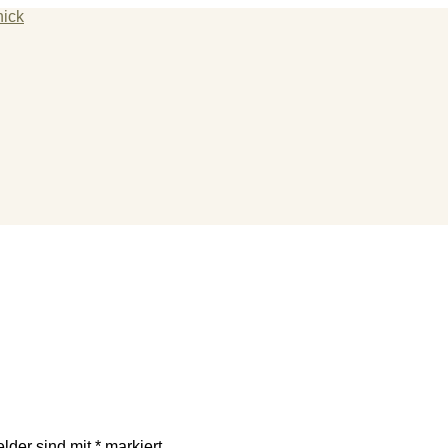
hotherapie
elder sind mit
*
markiert