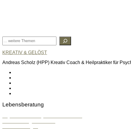
Suchen
KREATIV & GELÖST
Andreas Scholz (HPP) Kreativ Coach & Heilpraktiker für Psyc
linkedin
spotify
youtube
mailto
feed
Lebensberatung
Psychosoziale & Systemische Beratung
Konfliktlösung & Mentoring
Stressbewältigung