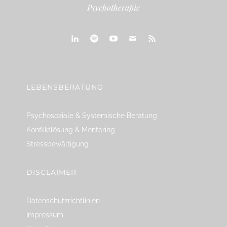
Psychotherapie
linkedin
spotify
youtube
mailto
feed
LEBENSBERATUNG
Psychosoziale & Systemische Beratung
Konfliktlösung & Mentoring
Stressbewältigung
DISCLAIMER
Datenschutzrichtlinien
Impressum