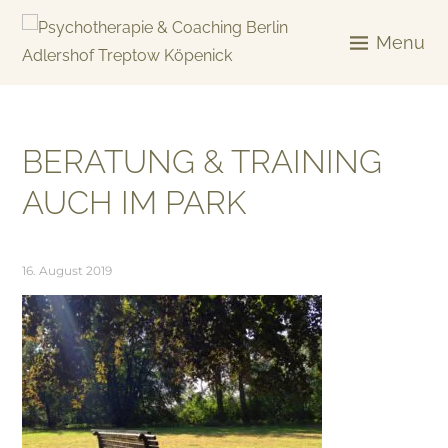
Skip
to
Menu
content
KREATIV & GELÖST
BERATUNG & TRAINING
AUCH IM PARK
16. August 2019