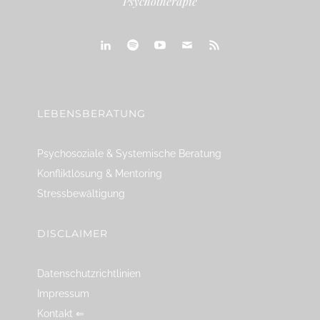
Psychotherapie
linkedin
spotify
youtube
mailto
feed
LEBENSBERATUNG
Psychosoziale & Systemische Beratung
Konfliktlösung & Mentoring
Stressbewältigung
DISCLAIMER
Datenschutzrichtlinien
Impressum
Kontakt ⇐