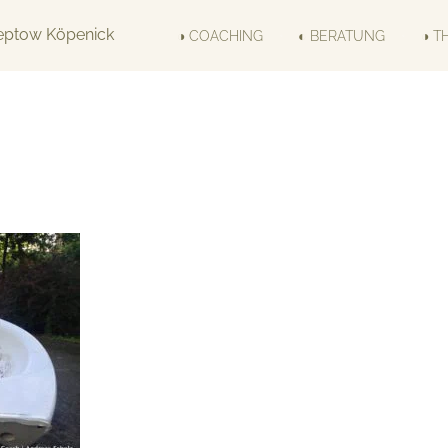
◑ COACHING
◐ BERATUNG
◑ T