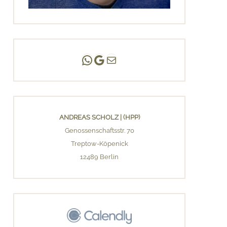
Andreas Scholz | (HPP)
Praxis Adlershof
E-Mail an mich ...
ANDREAS SCHOLZ | (HPP)
Genossenschaftsstr. 70
Treptow-Köpenick
12489 Berlin