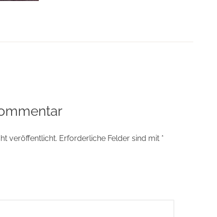
tion
Kommentar
t veröffentlicht.
Erforderliche Felder sind mit
*