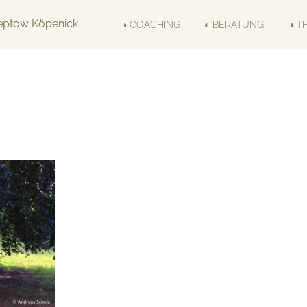
◑ COACHING
◐ BERATUNG
◑ T