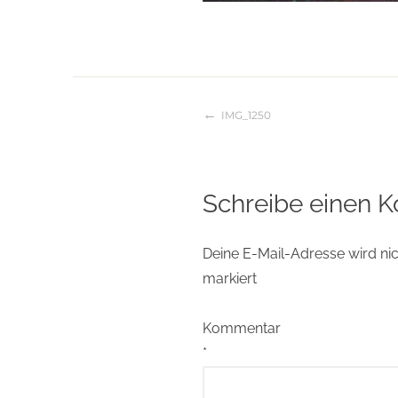
IMG_1250
Beitragsnaviga
Schreibe einen 
Deine E-Mail-Adresse wird nich
markiert
Kommentar
*