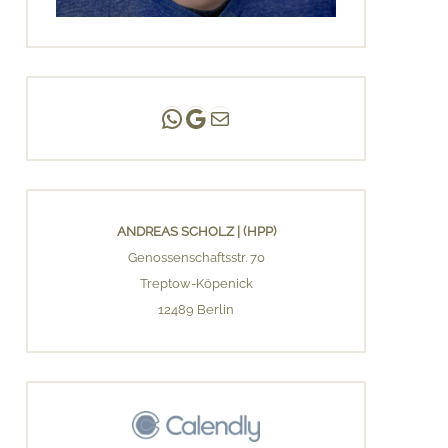
Andreas Scholz | (HPP)
Praxis Adlershof
E-Mail an mich ...
ANDREAS SCHOLZ | (HPP)
Genossenschaftsstr. 70
Treptow-Köpenick
12489 Berlin