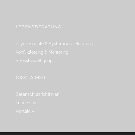
linkedin
spotify
youtube
mailto
feed
LEBENSBERATUNG
Psychosoziale & Systemische Beratung
Konfliktlösung & Mentoring
Stressbewältigung
DISCLAIMER
Datenschutzrichtlinien
Impressum
Kontakt ⇐