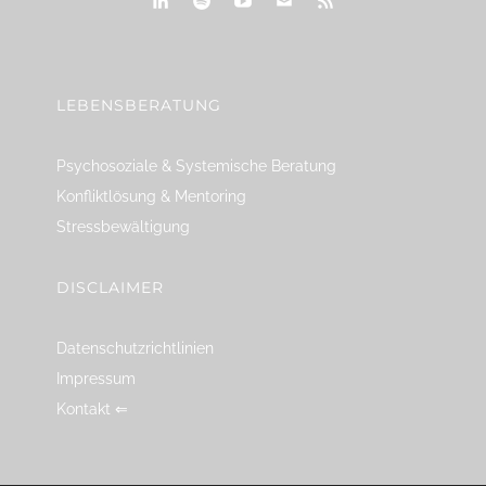
linkedin
spotify
youtube
mailto
feed
LEBENSBERATUNG
Psychosoziale & Systemische Beratung
Konfliktlösung & Mentoring
Stressbewältigung
DISCLAIMER
Datenschutzrichtlinien
Impressum
Kontakt ⇐