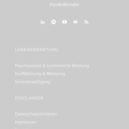
Psychotherapie
linkedin
spotify
youtube
mailto
feed
LEBENSBERATUNG
Psychosoziale & Systemische Beratung
Konfliktlösung & Mentoring
Stressbewältigung
DISCLAIMER
Datenschutzrichtlinien
Impressum