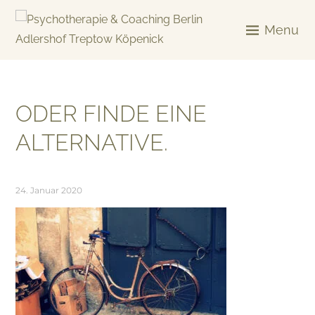
Skip
to
Menu
content
KREATIV & GELÖST
ODER FINDE EINE
ALTERNATIVE.
24. Januar 2020