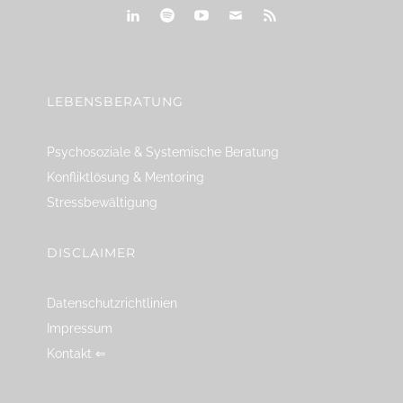
linkedin
spotify
youtube
mailto
feed
LEBENSBERATUNG
Psychosoziale & Systemische Beratung
Konfliktlösung & Mentoring
Stressbewältigung
DISCLAIMER
Datenschutzrichtlinien
Impressum
Kontakt ⇐