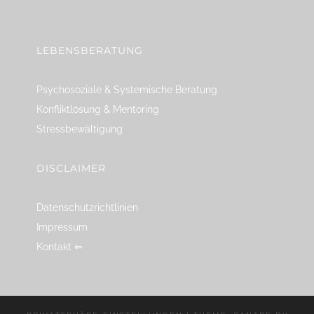
linkedin
spotify
youtube
mailto
feed
LEBENSBERATUNG
Psychosoziale & Systemische Beratung
Konfliktlösung & Mentoring
Stressbewältigung
DISCLAIMER
Datenschutzrichtlinien
Impressum
Kontakt ⇐