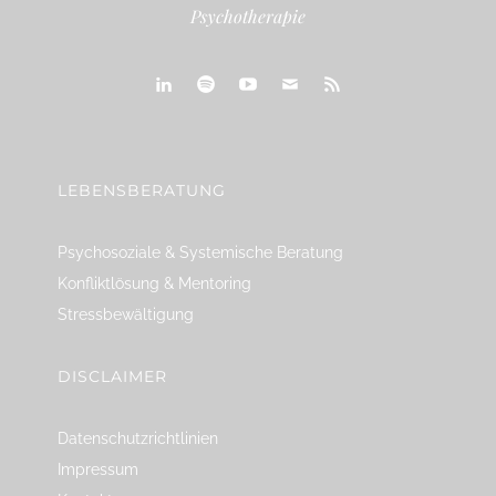
Psychotherapie
linkedin
spotify
youtube
mailto
feed
LEBENSBERATUNG
Psychosoziale & Systemische Beratung
Konfliktlösung & Mentoring
Stressbewältigung
DISCLAIMER
Datenschutzrichtlinien
Impressum