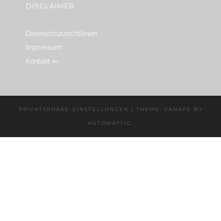
DISCLAIMER
Datenschutzrichtlinien
Impressum
Kontakt ⇐
PRIVATSPHÄRE-EINSTELLUNGEN
|
THEME: CANAPE BY
AUTOMATTIC
.