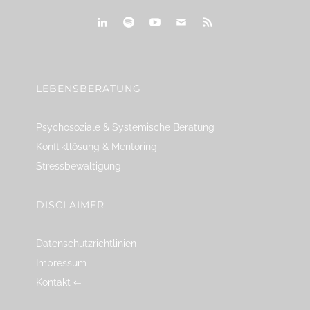
linkedin
spotify
youtube
mailto
feed
LEBENSBERATUNG
Psychosoziale & Systemische Beratung
Konfliktlösung & Mentoring
Stressbewältigung
DISCLAIMER
Datenschutzrichtlinien
Impressum
Kontakt ⇐