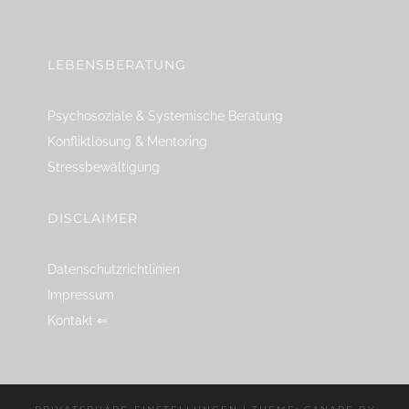
linkedin
spotify
youtube
mailto
feed
LEBENSBERATUNG
Psychosoziale & Systemische Beratung
Konfliktlösung & Mentoring
Stressbewältigung
DISCLAIMER
Datenschutzrichtlinien
Impressum
Kontakt ⇐