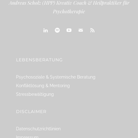
Andreas Scholz (HPP) Kreativ Coach & Heilpraktiker für
Psychotherapie
linkedin
spotify
youtube
mailto
feed
LEBENSBERATUNG
Psychosoziale & Systemische Beratung
Konfliktlösung & Mentoring
Stressbewältigung
DISCLAIMER
Datenschutzrichtlinien
Impressum