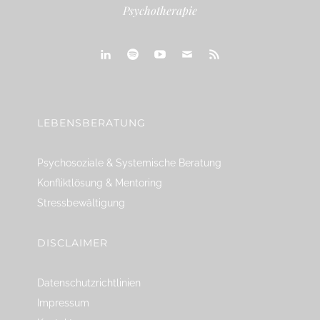
Psychotherapie
linkedin
spotify
youtube
mailto
feed
LEBENSBERATUNG
Psychosoziale & Systemische Beratung
Konfliktlösung & Mentoring
Stressbewältigung
DISCLAIMER
Datenschutzrichtlinien
Impressum