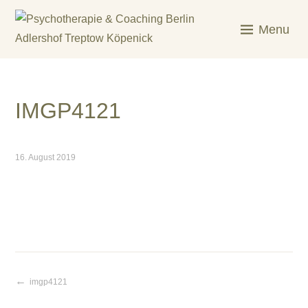
Skip
to
Menu
content
KREATIV & GELÖST
IMGP4121
16. August 2019
imgp4121
Beitragsnavigation