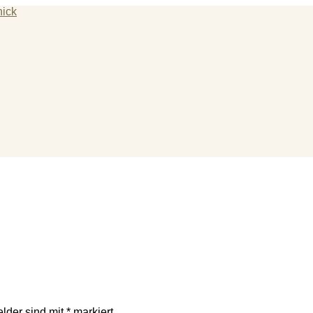
hotherapie
elder sind mit
*
markiert