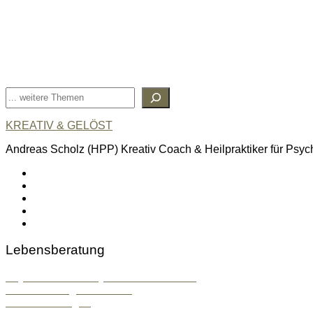
Suchen
KREATIV & GELÖST
Andreas Scholz (HPP) Kreativ Coach & Heilpraktiker für Psyc
linkedin
spotify
youtube
mailto
feed
Lebensberatung
Psychosoziale & Systemische Beratung
Konfliktlösung & Mentoring
Stressbewältigung