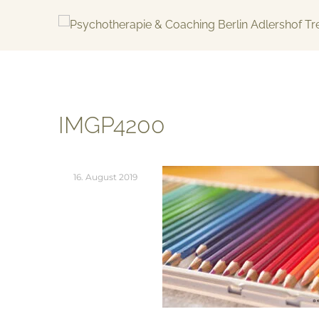
Skip
to
content
KREATIV & GELÖST
IMGP4200
16. August 2019