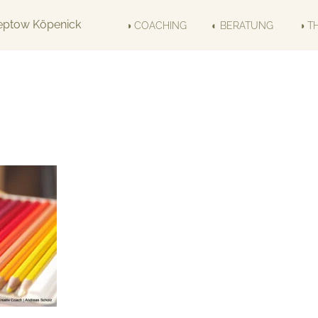
◑ COACHING
◐ BERATUNG
◑ T