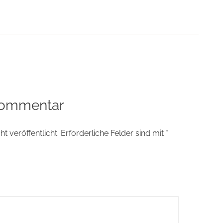
tion
Kommentar
t veröffentlicht.
Erforderliche Felder sind mit
*