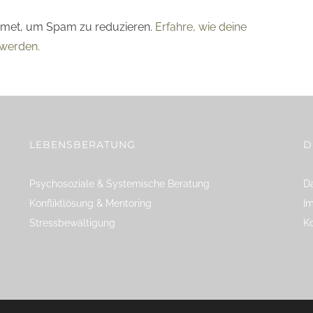
smet, um Spam zu reduzieren.
Erfahre, wie deine
werden.
LEBENSBERATUNG
D
Psychosoziale & Systemische Beratung
Da
Konfliktlösung & Mentoring
I
Stressbewältigung
K