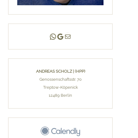
Andreas Scholz | (HPP)
Praxis Adlershof
E-Mail an mich ...
ANDREAS SCHOLZ | (HPP)
Genossenschaftsstr. 70
Treptow-Köpenick
12489 Berlin