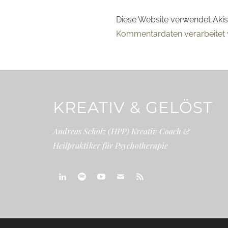
Diese Website verwendet Aki
Kommentardaten verarbeitet 
KREATIV & GELÖST
Andreas Scholz (HPP) Kreativ Coach &
Heilpraktiker für Psychotherapie
linkedin
spotify
youtube
mailto
feed