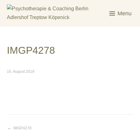
Skip
to
Menu
content
KREATIV & GELÖST
IMGP4278
16. August 2019
IMGP4278
Beitragsnavigation