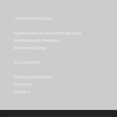
linkedin
spotify
youtube
mailto
feed
LEBENSBERATUNG
Psychosoziale & Systemische Beratung
Konfliktlösung & Mentoring
Stressbewältigung
DISCLAIMER
Datenschutzrichtlinien
Impressum
Kontakt ⇐