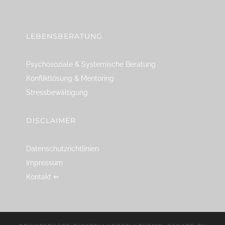
linkedin
spotify
youtube
mailto
feed
LEBENSBERATUNG
Psychosoziale & Systemische Beratung
Konfliktlösung & Mentoring
Stressbewältigung
DISCLAIMER
Datenschutzrichtlinien
Impressum
Kontakt ⇐