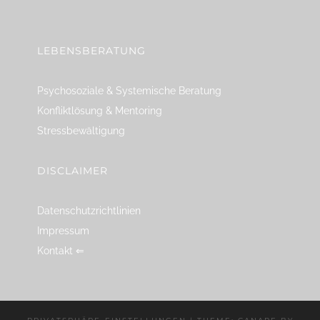
linkedin
spotify
youtube
mailto
feed
LEBENSBERATUNG
Psychosoziale & Systemische Beratung
Konfliktlösung & Mentoring
Stressbewältigung
DISCLAIMER
Datenschutzrichtlinien
Impressum
Kontakt ⇐