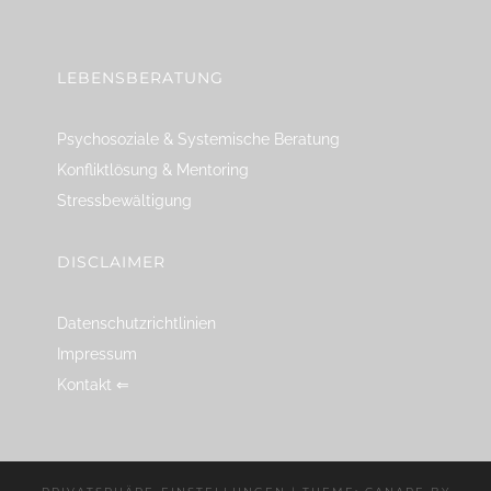
linkedin
spotify
youtube
mailto
feed
LEBENSBERATUNG
Psychosoziale & Systemische Beratung
Konfliktlösung & Mentoring
Stressbewältigung
DISCLAIMER
Datenschutzrichtlinien
Impressum
Kontakt ⇐