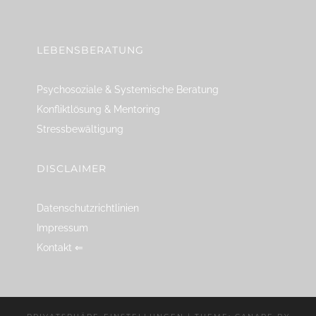
linkedin
spotify
youtube
mailto
feed
LEBENSBERATUNG
Psychosoziale & Systemische Beratung
Konfliktlösung & Mentoring
Stressbewältigung
DISCLAIMER
Datenschutzrichtlinien
Impressum
Kontakt ⇐