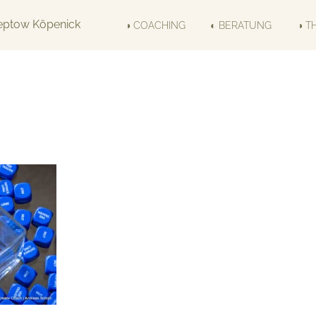
◑ COACHING
◐ BERATUNG
◑ T