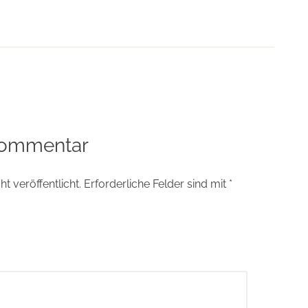
tion
Kommentar
t veröffentlicht.
Erforderliche Felder sind mit
*