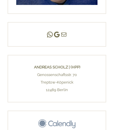
Andreas Scholz | (HPP)
Praxis Adlershof
E-Mail an mich ...
ANDREAS SCHOLZ | (HPP)
Genossenschaftsstr. 70
Treptow-Köpenick
12489 Berlin