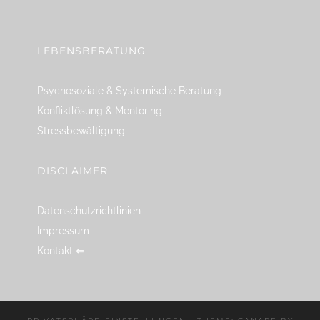
linkedin
spotify
youtube
mailto
feed
LEBENSBERATUNG
Psychosoziale & Systemische Beratung
Konfliktlösung & Mentoring
Stressbewältigung
DISCLAIMER
Datenschutzrichtlinien
Impressum
Kontakt ⇐