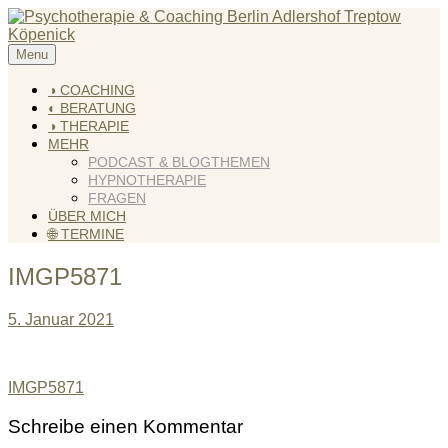
Skip
to
content
Menu
KREATIV & GELÖST
Andreas Scholz (HPP) Kreativ Coach & Heilpraktiker für
Psychotherapie
◑ COACHING
◐ BERATUNG
◑ THERAPIE
MEHR
PODCAST & BLOGTHEMEN
HYPNOTHERAPIE
FRAGEN
ÜBER MICH
🌐 TERMINE
IMGP5871
5. Januar 2021
Beitragsnavigation
IMGP5871
Schreibe einen Kommentar