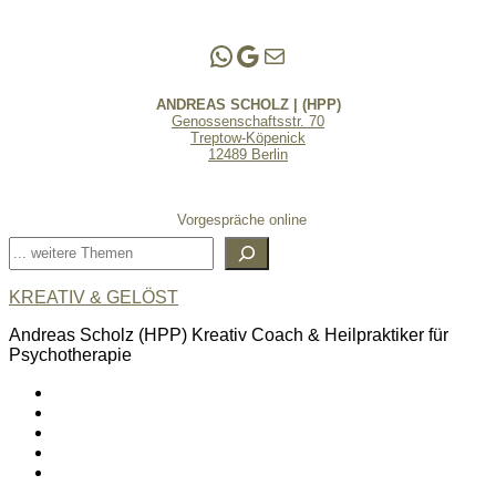
Andreas Scholz | (HPP)
Praxis Adlershof
E-Mail an mich ...
ANDREAS SCHOLZ | (HPP)
Genossenschaftsstr. 70
Treptow-Köpenick
12489 Berlin
Vorgespräche online
Suchen
KREATIV & GELÖST
Andreas Scholz (HPP) Kreativ Coach & Heilpraktiker für
Psychotherapie
linkedin
spotify
youtube
mailto
feed