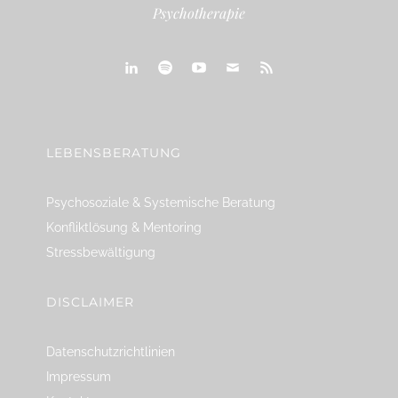
Psychotherapie
linkedin
spotify
youtube
mailto
feed
LEBENSBERATUNG
Psychosoziale & Systemische Beratung
Konfliktlösung & Mentoring
Stressbewältigung
DISCLAIMER
Datenschutzrichtlinien
Impressum