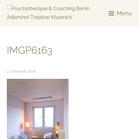
Skip
to
Menu
content
KREATIV & GELÖST
IMGP6163
2. Oktober 2018