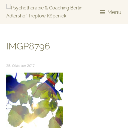
Skip
to
Menu
content
KREATIV & GELÖST
IMGP8796
25. Oktober 2017