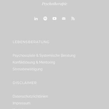
Psychotherapie
linkedin
spotify
youtube
mailto
feed
LEBENSBERATUNG
Psychosoziale & Systemische Beratung
Konfliktlösung & Mentoring
Stressbewältigung
DISCLAIMER
Datenschutzrichtlinien
Impressum