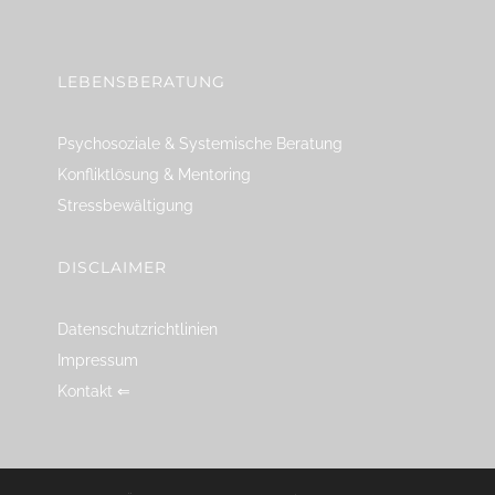
linkedin
spotify
youtube
mailto
feed
LEBENSBERATUNG
Psychosoziale & Systemische Beratung
Konfliktlösung & Mentoring
Stressbewältigung
DISCLAIMER
Datenschutzrichtlinien
Impressum
Kontakt ⇐