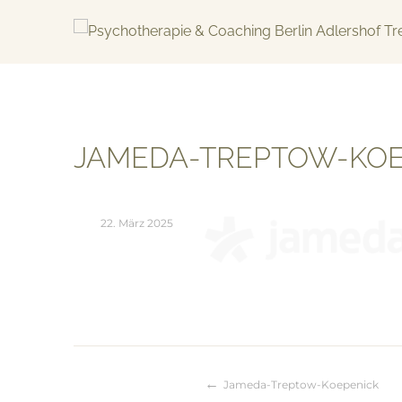
Skip
to
content
KREATIV & GELÖST
JAMEDA-TREPTOW-KOE
22. März 2025
Jameda-Treptow-Koepenick
Beitragsnaviga