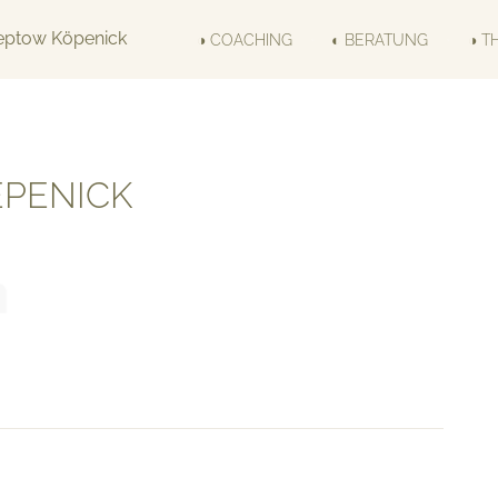
◑ COACHING
◐ BERATUNG
◑ T
PENICK
tion