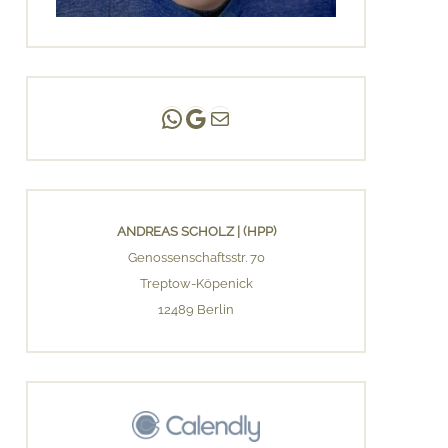
Andreas Scholz | (HPP)
Praxis Adlershof
E-Mail an mich ...
ANDREAS SCHOLZ | (HPP)
Genossenschaftsstr. 70
Treptow-Köpenick
12489 Berlin