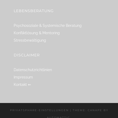
LEBENSBERATUNG
Psychosoziale & Systemische Beratung
Konfliktlösung & Mentoring
Stressbewältigung
DISCLAIMER
Datenschutzrichtlinien
Impressum
Kontakt ⇐
PRIVATSPHÄRE-EINSTELLUNGEN
|
THEME: CANAPE BY
AUTOMATTIC
.