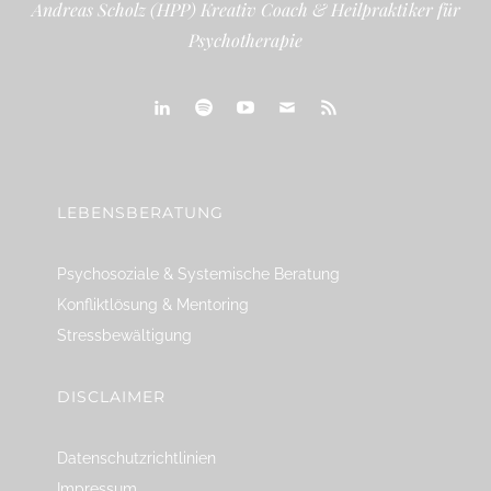
Andreas Scholz (HPP) Kreativ Coach & Heilpraktiker für
Psychotherapie
linkedin
spotify
youtube
mailto
feed
LEBENSBERATUNG
Psychosoziale & Systemische Beratung
Konfliktlösung & Mentoring
Stressbewältigung
DISCLAIMER
Datenschutzrichtlinien
Impressum