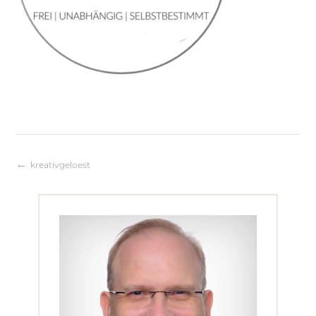
kreativgeloest
Beitragsnavigation