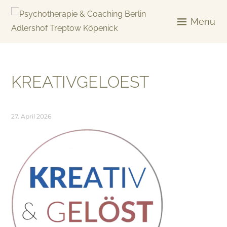
Skip
to
Menu
content
KREATIV & GELÖST
KREATIVGELOEST
27. April 2026