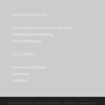
LEBENSBERATUNG
Psychosoziale & Systemische Beratung
Konfliktlösung & Mentoring
Stressbewältigung
DISCLAIMER
Datenschutzrichtlinien
Impressum
Kontakt ⇐
PRIVATSPHÄRE-EINSTELLUNGEN
|
THEME: CANAPE BY