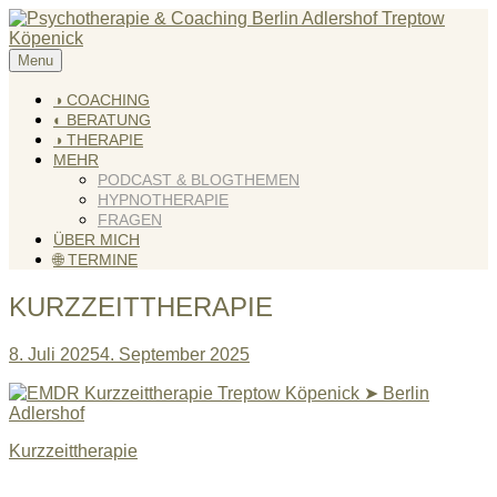
Skip
to
content
Menu
KREATIV & GELÖST
Andreas Scholz (HPP) Kreativ Coach & Heilpraktiker für
Psychotherapie
◑ COACHING
◐ BERATUNG
◑ THERAPIE
MEHR
PODCAST & BLOGTHEMEN
HYPNOTHERAPIE
FRAGEN
ÜBER MICH
🌐 TERMINE
KURZZEITTHERAPIE
8. Juli 2025
4. September 2025
Beitragsnavigation
Kurzzeittherapie