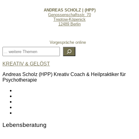
ANDREAS SCHOLZ | (HPP)
Genossenschaftsstr. 70
Treptow-Köpenick
12489 Berlin
Vorgespräche online
Suchen
KREATIV & GELÖST
Andreas Scholz (HPP) Kreativ Coach & Heilpraktiker für
Psychotherapie
linkedin
spotify
youtube
mailto
feed
Lebensberatung
Psychosoziale & Systemische Beratung