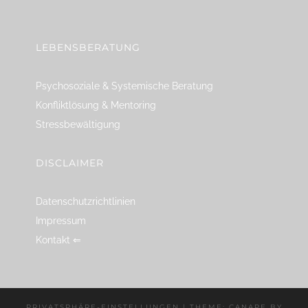
linkedin
spotify
youtube
mailto
feed
LEBENSBERATUNG
Psychosoziale & Systemische Beratung
Konfliktlösung & Mentoring
Stressbewältigung
DISCLAIMER
Datenschutzrichtlinien
Impressum
Kontakt ⇐
PRIVATSPHÄRE-EINSTELLUNGEN
|
THEME: CANAPE BY