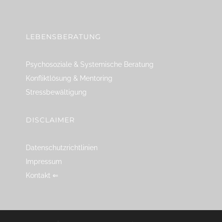
linkedin
spotify
youtube
mailto
feed
LEBENSBERATUNG
Psychosoziale & Systemische Beratung
Konfliktlösung & Mentoring
Stressbewältigung
DISCLAIMER
Datenschutzrichtlinien
Impressum
Kontakt ⇐