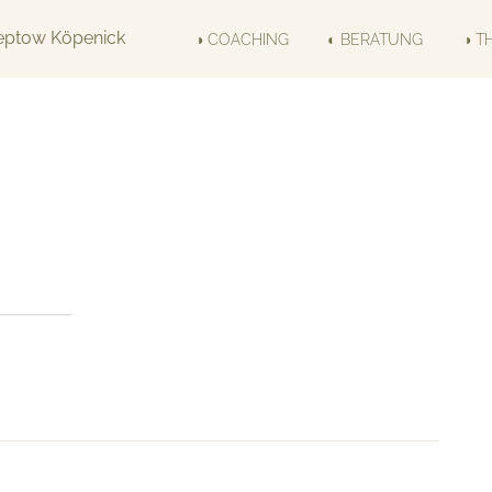
◑ COACHING
◐ BERATUNG
◑ T