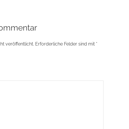
tion
Kommentar
t veröffentlicht.
Erforderliche Felder sind mit
*