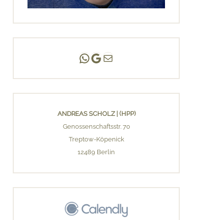
Andreas Scholz | (HPP)
Praxis Adlershof
E-Mail an mich ...
ANDREAS SCHOLZ | (HPP)
Genossenschaftsstr. 70
Treptow-Köpenick
12489 Berlin