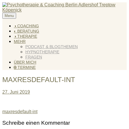
Skip
to
content
Menu
KREATIV & GELÖST
Andreas Scholz (HPP) Kreativ Coach & Heilpraktiker für
Psychotherapie
◑ COACHING
◐ BERATUNG
◑ THERAPIE
MEHR
PODCAST & BLOGTHEMEN
HYPNOTHERAPIE
FRAGEN
ÜBER MICH
🌐 TERMINE
MAXRESDEFAULT-INT
27. Juni 2019
Beitragsnavigation
maxresdefault-int
Schreibe einen Kommentar