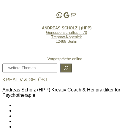
Andreas Scholz | (HPP)
Praxis Adlershof
E-Mail an mich ...
ANDREAS SCHOLZ | (HPP)
Genossenschaftsstr. 70
Treptow-Köpenick
12489 Berlin
Vorgespräche online
Suchen
KREATIV & GELÖST
Andreas Scholz (HPP) Kreativ Coach & Heilpraktiker für
Psychotherapie
linkedin
spotify
youtube
mailto
feed