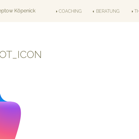
◑ COACHING
◐ BERATUNG
◑ T
LOT_ICON