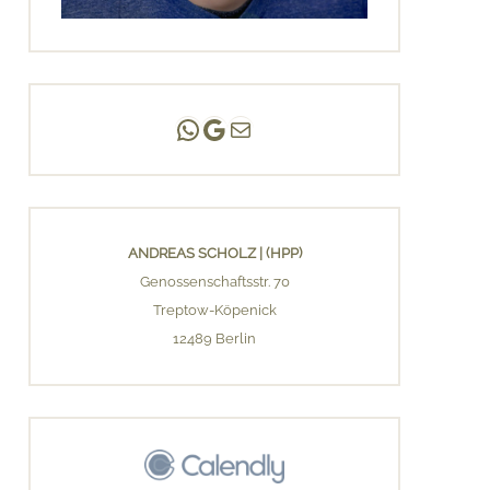
Andreas Scholz | (HPP)
Praxis Adlershof
E-Mail an mich ...
ANDREAS SCHOLZ | (HPP)
Genossenschaftsstr. 70
Treptow-Köpenick
12489 Berlin