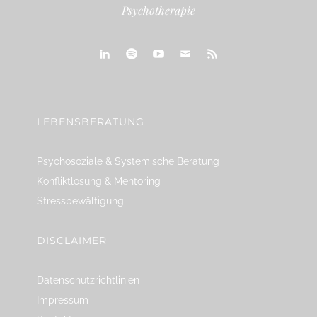
Psychotherapie
linkedin
spotify
youtube
mailto
feed
LEBENSBERATUNG
Psychosoziale & Systemische Beratung
Konfliktlösung & Mentoring
Stressbewältigung
DISCLAIMER
Datenschutzrichtlinien
Impressum