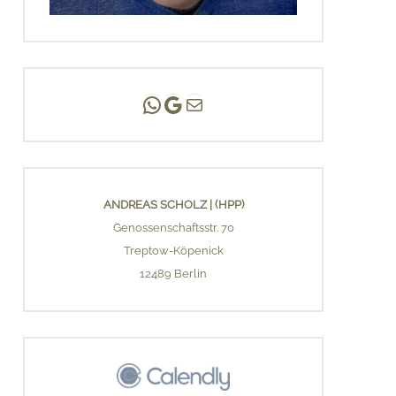
Andreas Scholz | (HPP)
Praxis Adlershof
E-Mail an mich ...
ANDREAS SCHOLZ | (HPP)
Genossenschaftsstr. 70
Treptow-Köpenick
12489 Berlin