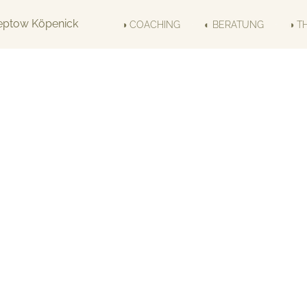
◑ COACHING
◐ BERATUNG
◑ T