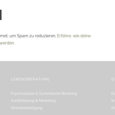
smet, um Spam zu reduzieren.
Erfahre, wie deine
werden.
LEBENSBERATUNG
D
Psychosoziale & Systemische Beratung
Da
Konfliktlösung & Mentoring
I
Stressbewältigung
K