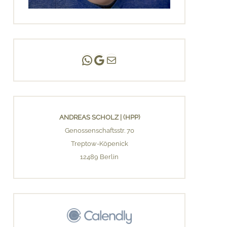
Andreas Scholz | (HPP)
Praxis Adlershof
E-Mail an mich ...
ANDREAS SCHOLZ | (HPP)
Genossenschaftsstr. 70
Treptow-Köpenick
12489 Berlin