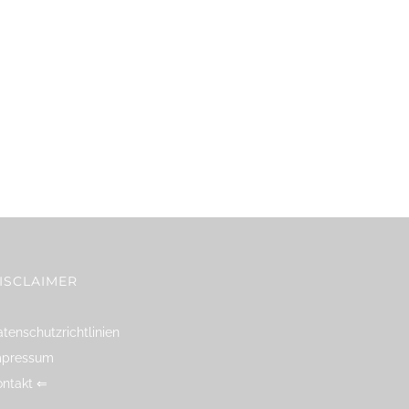
ISCLAIMER
tenschutzrichtlinien
mpressum
ontakt ⇐