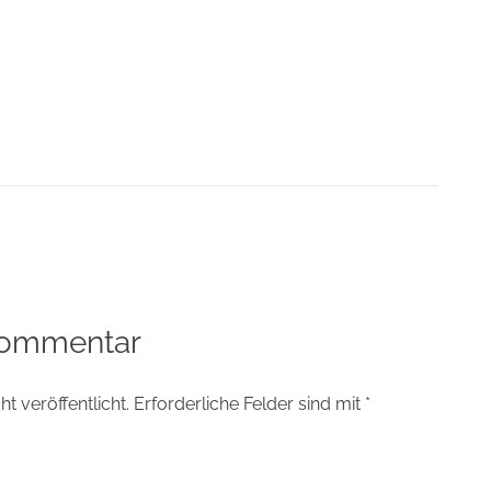
tion
Kommentar
t veröffentlicht.
Erforderliche Felder sind mit
*