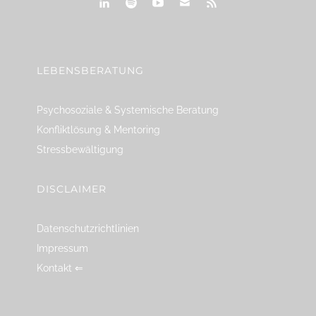
linkedin
spotify
youtube
mailto
feed
LEBENSBERATUNG
Psychosoziale & Systemische Beratung
Konfliktlösung & Mentoring
Stressbewältigung
DISCLAIMER
Datenschutzrichtlinien
Impressum
Kontakt ⇐