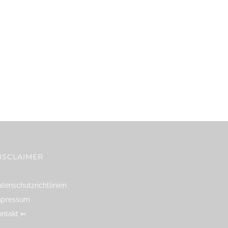
ISCLAIMER
tenschutzrichtlinien
mpressum
ontakt ⇐