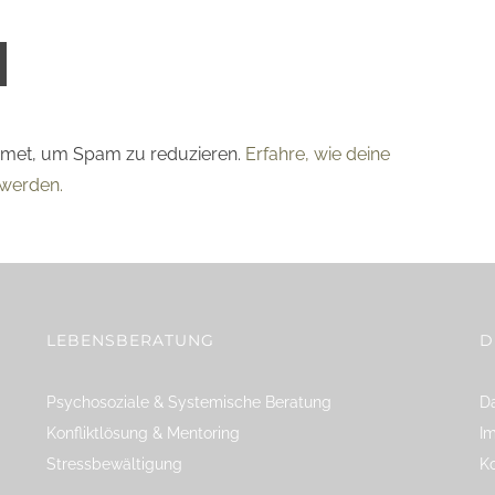
smet, um Spam zu reduzieren.
Erfahre, wie deine
werden.
LEBENSBERATUNG
D
Psychosoziale & Systemische Beratung
Da
Konfliktlösung & Mentoring
I
Stressbewältigung
K