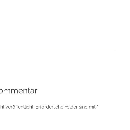
tion
Kommentar
t veröffentlicht.
Erforderliche Felder sind mit
*