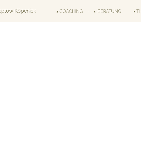
◑ COACHING
◐ BERATUNG
◑ T