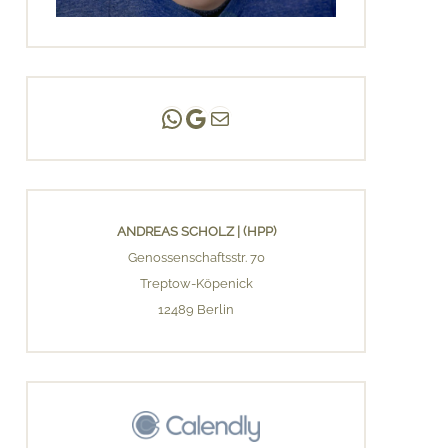
Andreas Scholz | (HPP)
Praxis Adlershof
E-Mail an mich ...
ANDREAS SCHOLZ | (HPP)
Genossenschaftsstr. 70
Treptow-Köpenick
12489 Berlin