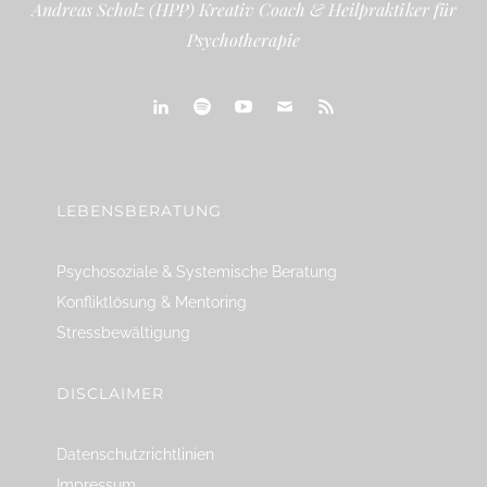
Andreas Scholz (HPP) Kreativ Coach & Heilpraktiker für
Psychotherapie
linkedin
spotify
youtube
mailto
feed
LEBENSBERATUNG
Psychosoziale & Systemische Beratung
Konfliktlösung & Mentoring
Stressbewältigung
DISCLAIMER
Datenschutzrichtlinien
Impressum