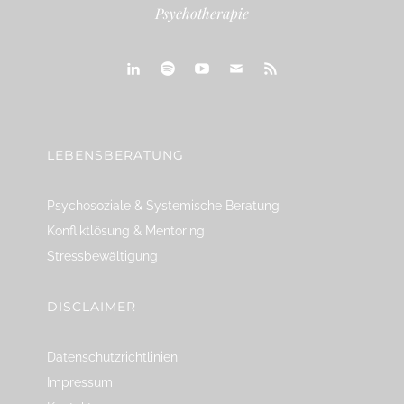
Psychotherapie
linkedin
spotify
youtube
mailto
feed
LEBENSBERATUNG
Psychosoziale & Systemische Beratung
Konfliktlösung & Mentoring
Stressbewältigung
DISCLAIMER
Datenschutzrichtlinien
Impressum